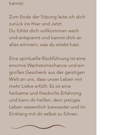
kannst.
Zum Ende der Sitzung leite ich dich
zurück ins Hier und Jetzt.
Du fühlst dich vollkommen wach
und entspannt und kannst dich an
alles erinnern, was du erlebt hast.
Eine spirituelle Rückführung ist eine
enorme Wachstumschance und ein
großes Geschenk aus der geistigen
Welt an uns, dass unser Leben mit
mehr Liebe erfüllt. Es ist eine
heilsame und friedvolle Erfahrung
und kann dir helfen, dein jetziges
Leben wesentlich bewusster und im
Einklang mit dir selbst zu führen.