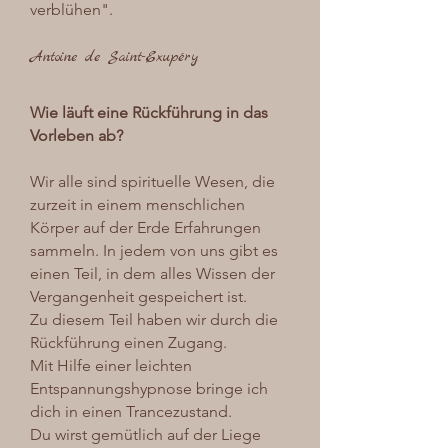
verblühen".
Antoine de Saint-Exupéry
Wie läuft eine Rückführung in das
Vorleben ab?
Wir alle sind spirituelle Wesen, die
zurzeit in einem menschlichen
Körper auf der Erde Erfahrungen
sammeln. In jedem von uns gibt es
einen Teil, in dem alles Wissen der
Vergangenheit gespeichert ist.
Zu diesem Teil haben wir durch die
Rückführung einen Zugang.
Mit Hilfe einer leichten
Entspannungshypnose bringe ich
dich in einen Trancezustand.
Du wirst gemütlich auf der Liege