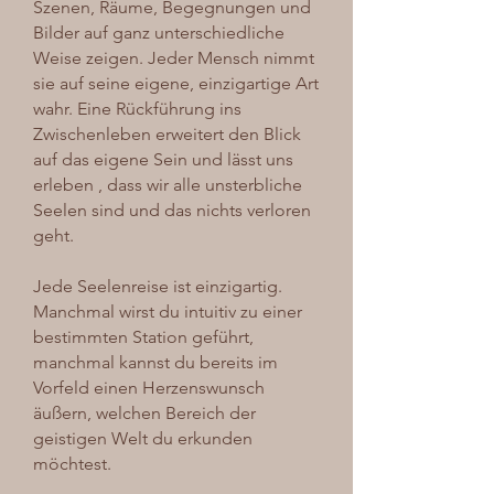
Szenen, Räume, Begegnungen und
Bilder auf ganz unterschiedliche
Weise zeigen. Jeder Mensch nimmt
sie auf seine eigene, einzigartige Art
wahr. Eine Rückführung ins
Zwischenleben erweitert den Blick
auf das eigene Sein und lässt uns
erleben , dass wir alle unsterbliche
Seelen sind und das nichts verloren
geht.
Jede Seelenreise ist einzigartig.
Manchmal wirst du intuitiv zu einer
bestimmten Station geführt,
manchmal kannst du bereits im
Vorfeld einen Herzenswunsch
äußern, welchen Bereich der
geistigen Welt du erkunden
möchtest.